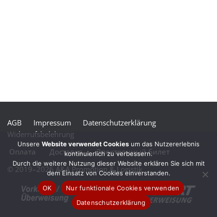
AGB
Impressum
Datenschutzerklärung
Widerrufsbelehrung
Unsere
Website verwendet Cookies
um das Nutzererlebnis
Оплата
Доставка
Электронный билет
kontinuierlich zu verbessern.
Durch die weitere Nutzung dieser Website erklären Sie sich mit
© 2019–2026 A&A Promotion & Logistik
dem Einsatz von Cookies einverstanden.
OK
Nur funktionale Cookies verwenden
Datenschutzerklärung