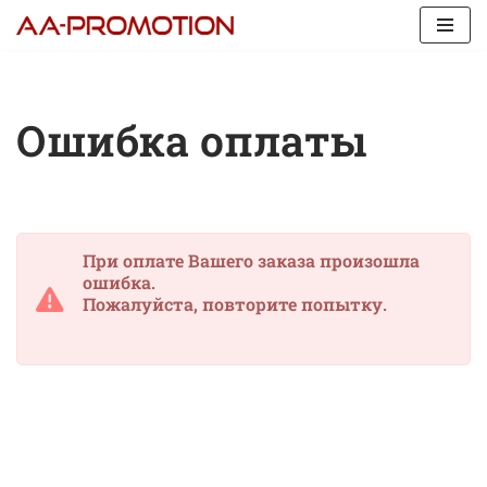
Перейти
к
содержимому
Ошибка оплаты
При оплате Вашего заказа произошла
ошибка.
Пожалуйста, повторите попытку.