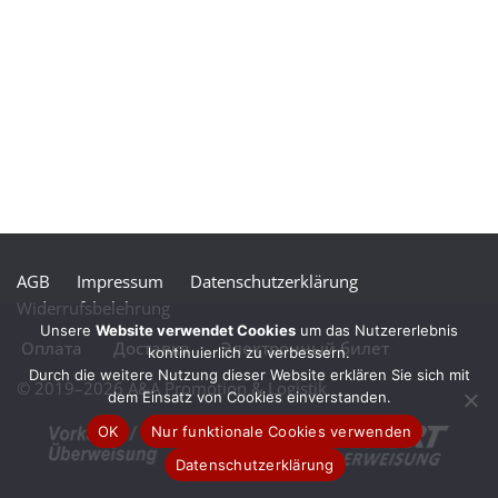
AGB
Impressum
Datenschutzerklärung
Widerrufsbelehrung
Unsere
Website verwendet Cookies
um das Nutzererlebnis
Оплата
Доставка
Электронный билет
kontinuierlich zu verbessern.
Durch die weitere Nutzung dieser Website erklären Sie sich mit
© 2019–2026 A&A Promotion & Logistik
dem Einsatz von Cookies einverstanden.
OK
Nur funktionale Cookies verwenden
Datenschutzerklärung