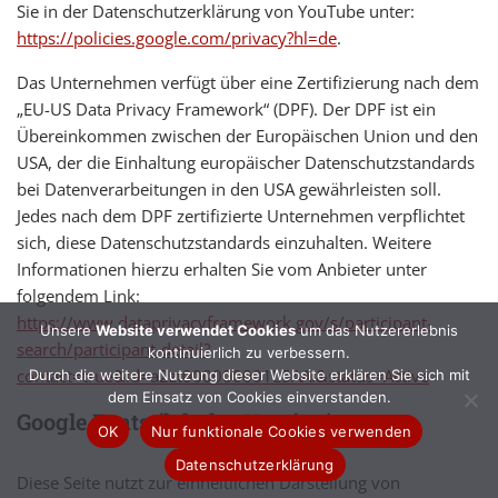
Sie in der Datenschutzerklärung von YouTube unter:
https://policies.google.com/privacy?hl=de
.
Das Unternehmen verfügt über eine Zertifizierung nach dem
„EU-US Data Privacy Framework“ (DPF). Der DPF ist ein
Übereinkommen zwischen der Europäischen Union und den
USA, der die Einhaltung europäischer Datenschutzstandards
bei Datenverarbeitungen in den USA gewährleisten soll.
Jedes nach dem DPF zertifizierte Unternehmen verpflichtet
sich, diese Datenschutzstandards einzuhalten. Weitere
Informationen hierzu erhalten Sie vom Anbieter unter
folgendem Link:
https://www.dataprivacyframework.gov/s/participant-
Unsere
Website verwendet Cookies
um das Nutzererlebnis
search/participant-detail?
kontinuierlich zu verbessern.
contact=true&id=a2zt000000001L5AAI&status=Active
Durch die weitere Nutzung dieser Website erklären Sie sich mit
dem Einsatz von Cookies einverstanden.
Google Fonts (lokales Hosting)
OK
Nur funktionale Cookies verwenden
Datenschutzerklärung
Diese Seite nutzt zur einheitlichen Darstellung von