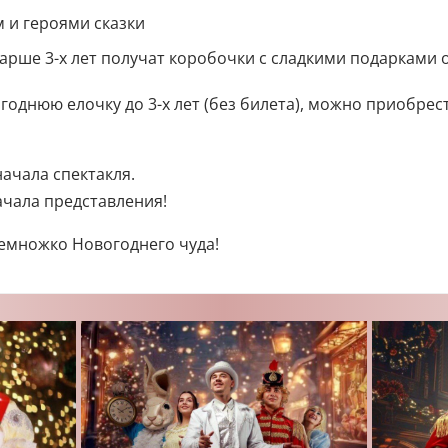
 и героями сказки
рше 3-х лет получат коробочки с сладкими подарками о
однюю елочку до 3-х лет (без билета), можно приобрес
ачала спектакля.
ачала представления!
немножко Новогоднего чуда!