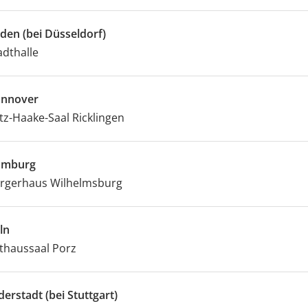
lden (bei Düsseldorf)
adthalle
nnover
itz-Haake-Saal Ricklingen
amburg
rgerhaus Wilhelmsburg
ln
thaussaal Porz
lderstadt (bei Stuttgart)