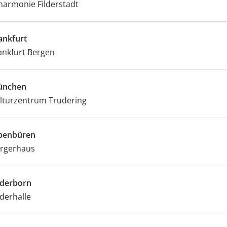
lharmonie Filderstadt
ankfurt
ankfurt Bergen
ünchen
lturzentrum Trudering
benbüren
rgerhaus
derborn
derhalle