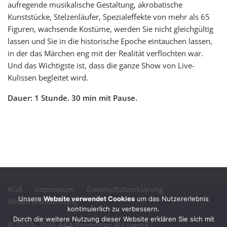
aufregende musikalische Gestaltung, akrobatische
Kunststücke, Stelzenläufer, Spezialeffekte von mehr als 65
Figuren, wachsende Kostüme, werden Sie nicht gleichgültig
lassen und Sie in die historische Epoche eintauchen lassen,
in der das Märchen eng mit der Realität verflochten war.
Und das Wichtigste ist, dass die ganze Show von Live-
Kulissen begleitet wird.
Dauer: 1 Stunde. 30 min mit Pause.
AGB
Impressum
Datenschutzerklärung
Unsere
Website verwendet Cookies
um das Nutzererlebnis
Widerrufsbelehrung
kontinuierlich zu verbessern.
Durch die weitere Nutzung dieser Website erklären Sie sich mit
© 2019–2026 A&A Promotion & Logistik