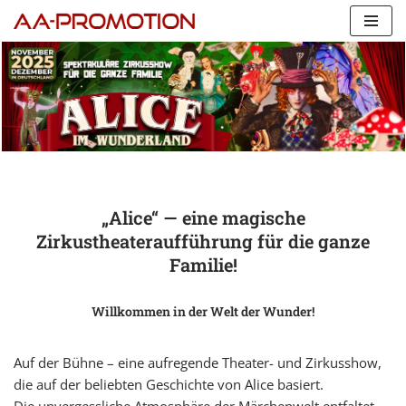
Zum
Inhalt
springen
„Alice“ — eine magische
Zirkustheateraufführung für die ganze
Familie!
Willkommen in der Welt der Wunder!
Auf der Bühne – eine aufregende Theater- und Zirkusshow,
die auf der beliebten Geschichte von Alice basiert.
Die unvergessliche Atmosphäre der Märchenwelt entfaltet