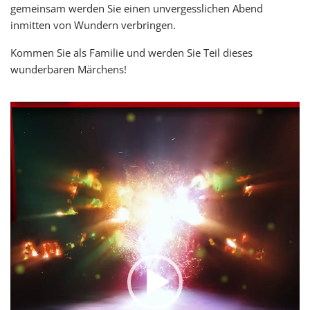
gemeinsam werden Sie einen unvergesslichen Abend
inmitten von Wundern verbringen.
Kommen Sie als Familie und werden Sie Teil dieses
wunderbaren Märchens!
V
i
d
e
o
-
P
l
a
y
e
r